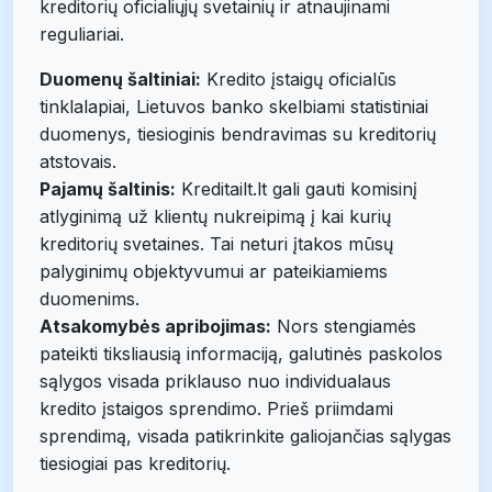
kreditorių oficialiųjų svetainių ir atnaujinami
reguliariai.
Duomenų šaltiniai:
Kredito įstaigų oficialūs
tinklalapiai, Lietuvos banko skelbiami statistiniai
duomenys, tiesioginis bendravimas su kreditorių
atstovais.
Pajamų šaltinis:
Kreditailt.lt gali gauti komisinį
atlyginimą už klientų nukreipimą į kai kurių
kreditorių svetaines. Tai neturi įtakos mūsų
palyginimų objektyvumui ar pateikiamiems
duomenims.
Atsakomybės apribojimas:
Nors stengiamės
pateikti tiksliausią informaciją, galutinės paskolos
sąlygos visada priklauso nuo individualaus
kredito įstaigos sprendimo. Prieš priimdami
sprendimą, visada patikrinkite galiojančias sąlygas
tiesiogiai pas kreditorių.