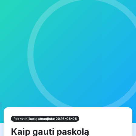
Paskutinį kartą atnaujinta: 2026-08-08
Kaip gauti paskolą