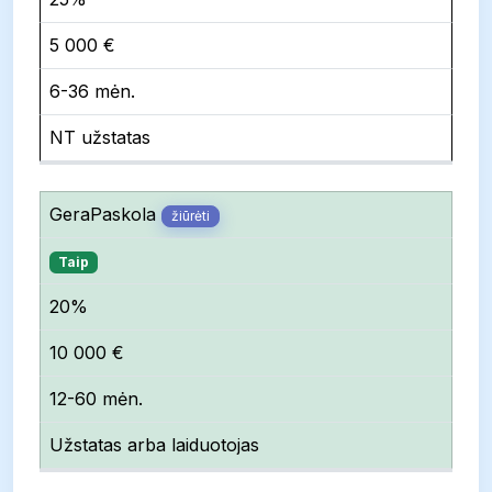
5 000 €
6-36 mėn.
NT užstatas
GeraPaskola
žiūrėti
Taip
20%
10 000 €
12-60 mėn.
Užstatas arba laiduotojas