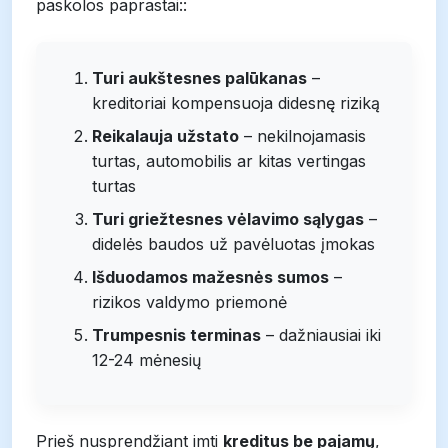
paskolos paprastai::
Turi aukštesnes palūkanas
–
kreditoriai kompensuoja didesnę riziką
Reikalauja užstato
– nekilnojamasis
turtas, automobilis ar kitas vertingas
turtas
Turi griežtesnes vėlavimo sąlygas
–
didelės baudos už pavėluotas įmokas
Išduodamos mažesnės sumos
–
rizikos valdymo priemonė
Trumpesnis terminas
– dažniausiai iki
12-24 mėnesių
Prieš nusprendžiant imti
kreditus be pajamų
,