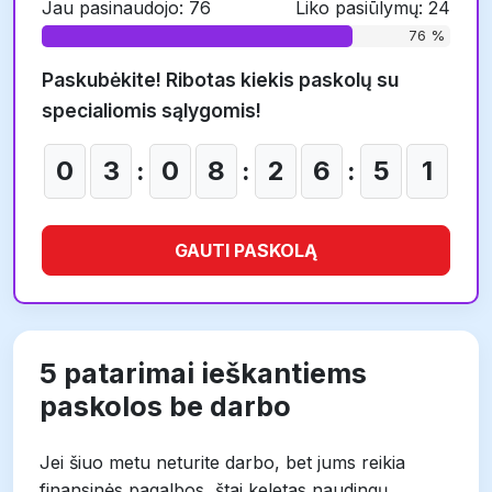
Jau pasinaudojo: 76
Liko pasiūlymų: 24
76 %
Paskubėkite! Ribotas kiekis paskolų su
specialiomis sąlygomis!
0
3
:
0
8
:
2
6
:
5
0
GAUTI PASKOLĄ
5 patarimai ieškantiems
paskolos be darbo
Jei šiuo metu neturite darbo, bet jums reikia
finansinės pagalbos, štai keletas naudingų