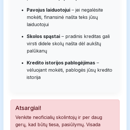
Pavojus laiduotojui
– jei negalėsite
mokėti, finansinė našta teks jūsų
laiduotojui
Skolos spąstai
– pradinis kreditas gali
virsti didele skolų našta dėl aukštų
palūkanų
Kredito istorijos pablogėjimas
–
vėluojant mokėti, pablogės jūsų kredito
istorija
Atsargiai!
Venkite neoficialių skolintojų ir per daug
gerų, kad būtų tiesa, pasiūlymų. Visada