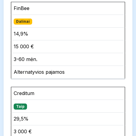
FinBee
Dalinai
14,9%
15 000 €
3-60 mėn.
Alternatyvios pajamos
Creditum
Taip
29,5%
3 000 €