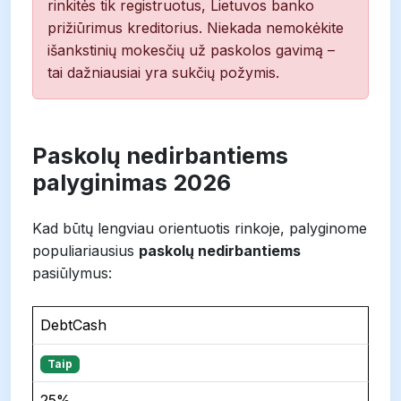
rinkitės tik registruotus, Lietuvos banko
prižiūrimus kreditorius. Niekada nemokėkite
išankstinių mokesčių už paskolos gavimą –
tai dažniausiai yra sukčių požymis.
Paskolų nedirbantiems
palyginimas 2026
Kad būtų lengviau orientuotis rinkoje, palyginome
populiariausius
paskolų nedirbantiems
pasiūlymus:
Paskola
DebtCash
be
Palūkanos
Suma
Taip
Kreditorius
pajamų?
nuo
iki
Termi
25%