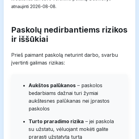
atnaujinti 2026-08-08.
Paskolų nedirbantiems rizikos
ir iššūkiai
Prieš paimant paskolą neturint darbo, svarbu
įvertinti galimas rizikas:
Aukštos palūkanos
– paskolos
bedarbiams dažnai turi žymiai
aukštesnes palūkanas nei įprastos
paskolos
Turto praradimo rizika
– jei paskola
su užstatu, vėluojant mokėti galite
prarasti užstatytą turtą