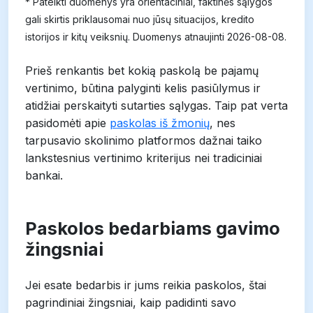
* Pateikti duomenys yra orientaciniai, faktinės sąlygos
gali skirtis priklausomai nuo jūsų situacijos, kredito
istorijos ir kitų veiksnių. Duomenys atnaujinti 2026-08-08.
Prieš renkantis bet kokią paskolą be pajamų
vertinimo, būtina palyginti kelis pasiūlymus ir
atidžiai perskaityti sutarties sąlygas. Taip pat verta
pasidomėti apie
paskolas iš žmonių
, nes
tarpusavio skolinimo platformos dažnai taiko
lankstesnius vertinimo kriterijus nei tradiciniai
bankai.
Paskolos bedarbiams gavimo
žingsniai
Jei esate bedarbis ir jums reikia paskolos, štai
pagrindiniai žingsniai, kaip padidinti savo