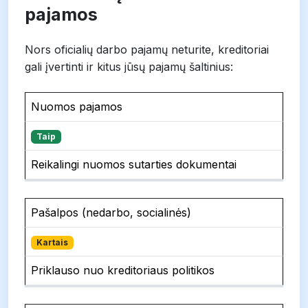
pajamos
Nors oficialių darbo pajamų neturite, kreditoriai
gali įvertinti ir kitus jūsų pajamų šaltinius:
Pajamų
Ar
Nuomos pajamos
šaltinis
vertinama?
Komentaras
Taip
Reikalingi nuomos sutarties dokumentai
Pašalpos (nedarbo, socialinės)
Kartais
Priklauso nuo kreditoriaus politikos